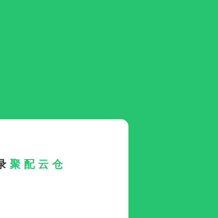
录
聚配云仓